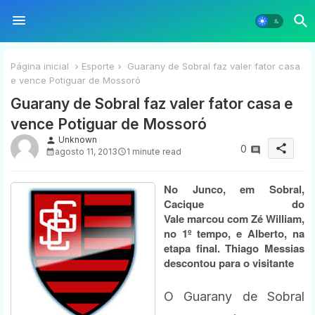
Página inicial
Esporte
Guarany de Sobral faz valer fator casa
e vence Potiguar de Mossoró
Guarany de Sobral faz valer fator casa e
vence Potiguar de Mossoró
Unknown
person
share
0
agosto 11, 2013
1 minute read
No Junco, em Sobral,
Cacique do
Vale marcou com Zé William,
no 1º tempo, e Alberto, na
etapa final. Thiago Messias
descontou para o visitante
O Guarany de S
obral