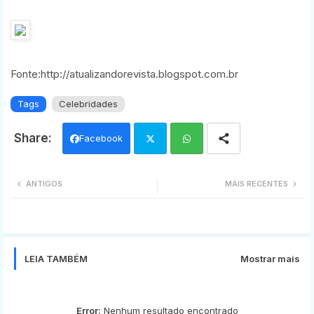
Fonte:http://atualizandorevista.blogspot.com.br
Tags
Celebridades
Facebook
Twi
Wh
ANTIGOS
MAIS RECENTES
tter
ats
app
LEIA TAMBÉM
Mostrar mais
Error:
Nenhum resultado encontrado