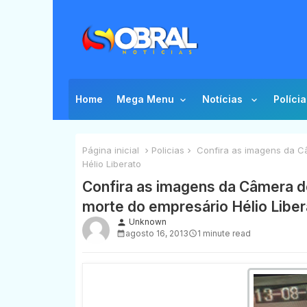
Home
Mega Menu
Notícias
Polícia
Página inicial
Policias
Confira as imagens da C
Hélio Liberato
Confira as imagens da Câmera d
morte do empresário Hélio Liber
Unknown
person
agosto 16, 2013
1 minute read