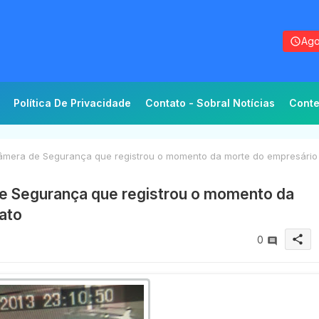
Ago
Política De Privacidade
Contato - Sobral Notícias
Conte
âmera de Segurança que registrou o momento da morte do empresário
e Segurança que registrou o momento da
ato
share
0