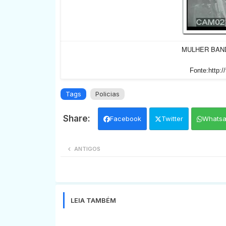
MULHER BAND
Fonte:http:/
Tags
Policias
Facebook
Twitter
Whats
ANTIGOS
LEIA TAMBÉM