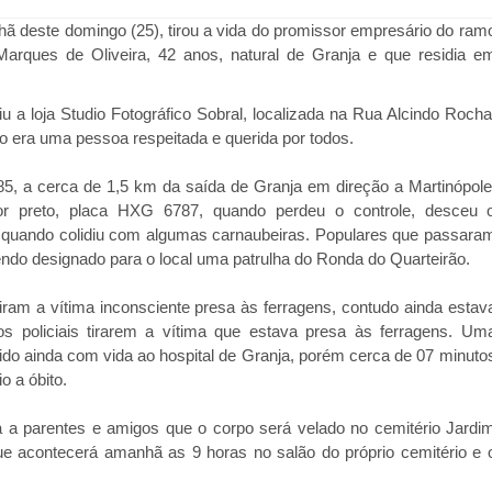
ã deste domingo (25), tirou a vida do promissor empresário do ram
 Marques de Oliveira, 42 anos, natural de Granja e que residia e
a loja Studio Fotográfico Sobral, localizada na Rua Alcindo Rocha
o era uma pessoa respeitada e querida por todos.
85, a cerca de 1,5 km da saída de Granja em direção a Martinópole
or preto, placa HXG 6787, quando perdeu o controle, desceu 
 quando colidiu com algumas carnaubeiras. Populares que passara
 sendo designado para o local uma patrulha do Ronda do Quarteirão.
ram a vítima inconsciente presa às ferragens, contudo ainda estav
os policiais tirarem a vítima que estava presa às ferragens. Um
do ainda com vida ao hospital de Granja, porém cerca de 07 minuto
o a óbito.
ma a parentes e amigos que o corpo será velado no cemitério Jardi
e acontecerá amanhã as 9 horas no salão do próprio cemitério e 