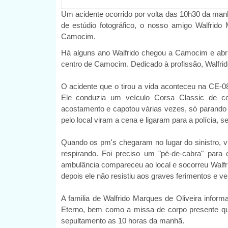
Um acidente ocorrido por volta das 10h30 da manh
de estúdio fotográfico, o nosso amigo Walfrido
Camocim.
Há alguns ano Walfrido chegou a Camocim e abriu 
centro de Camocim. Dedicado à profissão, Walfrid
O acidente que o tirou a vida aconteceu na CE-0
Ele conduzia um veículo Corsa Classic de c
acostamento e capotou várias vezes, só parando
pelo local viram a cena e ligaram para a polícia,
Quando os pm's chegaram no lugar do sinistro, vi
respirando. Foi preciso um "pé-de-cabra" para 
ambulância compareceu ao local e socorreu Walfri
depois ele não resistiu aos graves ferimentos e vei
A familia de Walfrido Marques de Oliveira infor
Eterno, bem como a missa de corpo presente qu
sepultamento as 10 horas da manhã.