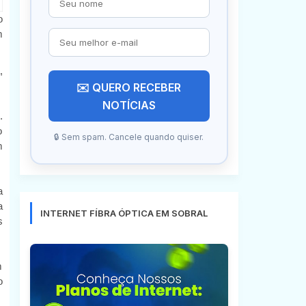
o
m
,
✉️ QUERO RECEBER
NOTÍCIAS
.
o
🔒 Sem spam. Cancele quando quiser.
m
a
a
INTERNET FÍBRA ÓPTICA EM SOBRAL
s
m
o