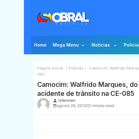
Home
Mega Menu
Notícias
Polícia
Página inicial
Policias
Camocim: Walfrido Marques
085
Camocim: Walfrido Marques, do 
acidente de trânsito na CE-085
Unknown
person
agosto 26, 2013
1 minute read