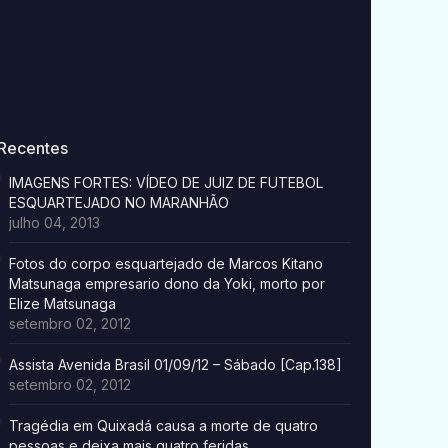
Recentes
IMAGENS FORTES: VÍDEO DE JUIZ DE FUTEBOL
ESQUARTEJADO NO MARANHÃO
julho 04, 2013
Fotos do corpo esquartejado de Marcos Kitano
Matsunaga empresario dono da Yoki, morto por
Elize Matsunaga
setembro 02, 2012
Assista Avenida Brasil 01/09/12 – Sábado [Cap.138]
setembro 02, 2012
Tragédia em Quixadá causa a morte de quatro
pessoas e deixa mais quatro feridas