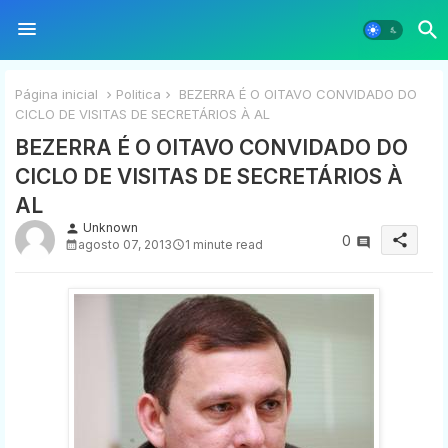
Página inicial
Politica
BEZERRA É O OITAVO CONVIDADO DO
CICLO DE VISITAS DE SECRETÁRIOS À AL
BEZERRA É O OITAVO CONVIDADO DO
CICLO DE VISITAS DE SECRETÁRIOS À
AL
Unknown
person
share
0
agosto 07, 2013
1 minute read