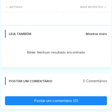
Twi
Wh
ANTIGOS
MAIS RECENTES
tter
ats
app
LEIA TAMBÉM
Mostrar mais
Error:
Nenhum resultado encontrado
0 Comentários
POSTAR UM COMENTÁRIO
Postar um comentário (0)