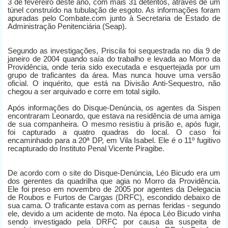
3 de fevereiro deste ano, com mais 31 detentos, através de um
túnel construído na tubulação de esgoto. As informações foram
apuradas pelo Combate.com junto à Secretaria de Estado de
Administração Penitenciária (Seap).
Segundo as investigações, Priscila foi sequestrada no dia 9 de
janeiro de 2004 quando saía do trabalho e levada ao Morro da
Providência, onde teria sido executada e esquertejada por um
grupo de traficantes da área. Mas nunca houve uma versão
oficial. O inquérito, que está na Divisão Anti-Sequestro, não
chegou a ser arquivado e corre em total sigilo.
Após informações do Disque-Denúncia, os agentes da Sispen
encontraram Leonardo, que estava na residência de uma amiga
de sua companheira. O mesmo resistiu à prisão e, após fugir,
foi capturado a quatro quadras do local. O caso foi
encaminhado para a 20ª DP, em Vila Isabel. Ele é o 11º fugitivo
recapturado do Instituto Penal Vicente Piragibe.
De acordo com o site do Disque-Denúncia, Léo Bicudo era um
dos gerentes da quadrilha que agia no Morro da Providência.
Ele foi preso em novembro de 2005 por agentes da Delegacia
de Roubos e Furtos de Cargas (DRFC), escondido debaixo de
sua cama. O traficante estava com as pernas feridas - segundo
ele, devido a um acidente de moto. Na época Léo Bicudo vinha
sendo investigado pela DRFC por causa da suspeita de