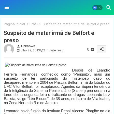
Página inicial
Brasil
Suspeito de matar irmã de Belfort é preso
Suspeito de matar irmã de Belfort é
preso
Unknown
person
share
0
julho 22, 2013
2 minute read
Depois de Leandro
Ferreira Fernandes, conhecido como "Periquito", mais um
suspeito de ter participado do misterioso caso do
desaparecimento em 2004 de Priscila Belfort, irmã do lutador do
UFC Vitor Belfort, foi recapturado. Agentes da Superintendência
de Inteligência do Sistema Penitenciário (Sispen) prenderam na
tarde desta segunda-feira o traficante de drogas Leonardo Luiz
Batista, vulgo “Léo Bicudo”, de 38 anos, no bairro de Vila Isabel,
na Zona Norte do Rio de Janeiro.
Leonardo havia fugido do Instituto Penal Vicente Piragibe no dia