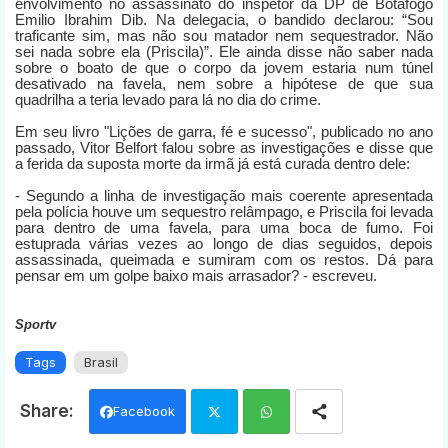
envolvimento no assassinato do inspetor da DP de Botafogo
Emilio Ibrahim Dib. Na delegacia, o bandido declarou: “Sou
traficante sim, mas não sou matador nem sequestrador. Não
sei nada sobre ela (Priscila)”. Ele ainda disse não saber nada
sobre o boato de que o corpo da jovem estaria num túnel
desativado na favela, nem sobre a hipótese de que sua
quadrilha a teria levado para lá no dia do crime.
Em seu livro
"Lições de garra, fé e sucesso", publicado no ano
passado, Vitor Belfort falou sobre as investigações e disse que
a ferida da suposta morte da irmã já está curada dentro dele:
- Segundo a linha de investigação mais coerente apresentada
pela polícia houve um sequestro relâmpago, e Priscila foi levada
para dentro de uma favela, para uma boca de fumo. Foi
estuprada várias vezes ao longo de dias seguidos, depois
assassinada, queimada e sumiram com os restos. Dá para
pensar em um golpe baixo mais arrasador? - escreveu.
Sportv
Tags
Brasil
Facebook