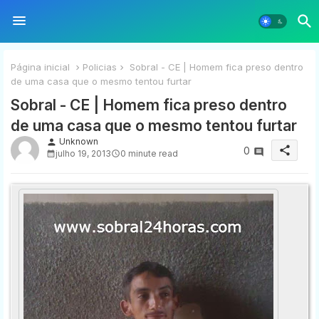
Página inicial
Policias
Sobral - CE | Homem fica preso dentro
de uma casa que o mesmo tentou furtar
Sobral - CE | Homem fica preso dentro
de uma casa que o mesmo tentou furtar
Unknown
person
share
0
julho 19, 2013
0 minute read