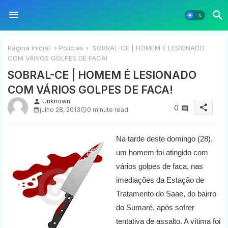
Página inicial
Policias
SOBRAL-CE | HOMEM É LESIONADO
COM VÁRIOS GOLPES DE FACA!
SOBRAL-CE | HOMEM É LESIONADO
COM VÁRIOS GOLPES DE FACA!
Unknown
person
share
0
julho 28, 2013
0 minute read
Na tarde deste domingo (28),
um homem foi atingido com
vários golpes de faca, nas
imediações da Estação de
Tratamento do Saae, do bairro
do Sumaré, após sofrer
tentativa de assalto. A vítima foi