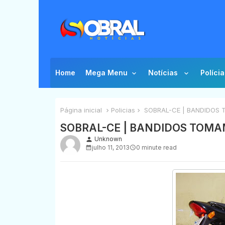
Home
Mega Menu
Notícias
Polícia
Página inicial
Policias
SOBRAL-CE | BANDIDOS 
SOBRAL-CE | BANDIDOS TOMA
Unknown
person
julho 11, 2013
0 minute read