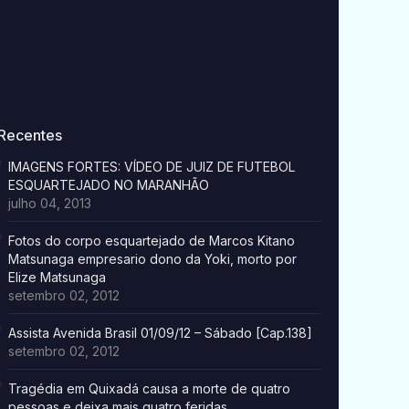
Recentes
IMAGENS FORTES: VÍDEO DE JUIZ DE FUTEBOL
ESQUARTEJADO NO MARANHÃO
julho 04, 2013
Fotos do corpo esquartejado de Marcos Kitano
Matsunaga empresario dono da Yoki, morto por
Elize Matsunaga
setembro 02, 2012
Assista Avenida Brasil 01/09/12 – Sábado [Cap.138]
setembro 02, 2012
Tragédia em Quixadá causa a morte de quatro
pessoas e deixa mais quatro feridas