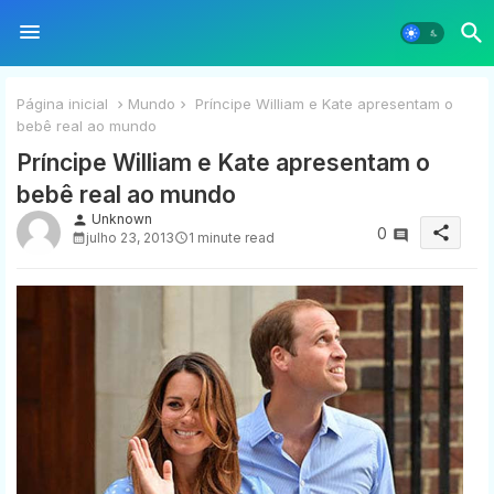
Página inicial
Mundo
Príncipe William e Kate apresentam o
bebê real ao mundo
Príncipe William e Kate apresentam o
bebê real ao mundo
Unknown
person
share
0
julho 23, 2013
1 minute read