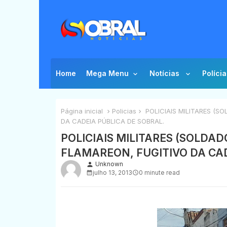
Home
Mega Menu
Notícias
Polícia
Página inicial
Policias
POLICIAIS MILITARES (S
DA CADEIA PÚBLICA DE SOBRAL.
POLICIAIS MILITARES (SOLDA
FLAMAREON, FUGITIVO DA CAD
Unknown
person
julho 13, 2013
0 minute read