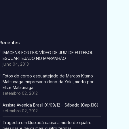
Recentes
IMAGENS FORTES: VÍDEO DE JUIZ DE FUTEBOL
ESQUARTEJADO NO MARANHÃO
julho 04, 2013
Fotos do corpo esquartejado de Marcos Kitano
Matsunaga empresario dono da Yoki, morto por
Elize Matsunaga
setembro 02, 2012
Assista Avenida Brasil 01/09/12 – Sábado [Cap.138]
setembro 02, 2012
Tragédia em Quixadá causa a morte de quatro
pessoas e deixa mais quatro feridas