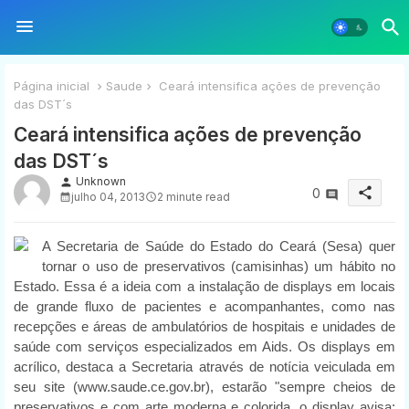
Página inicial
Saude
Ceará intensifica ações de prevenção
das DST´s
Ceará intensifica ações de prevenção
das DST´s
Unknown
person
share
0
julho 04, 2013
2 minute read
A Secretaria de Saúde do Estado do Ceará (Sesa) quer
tornar o uso de preservativos (camisinhas) um hábito no
Estado. Essa é a ideia com a instalação de displays em locais
de grande fluxo de pacientes e acompanhantes, como nas
recepções e áreas de ambulatórios de hospitais e unidades de
saúde com serviços especializados em Aids. Os displays em
acrílico, destaca a Secretaria através de notícia veiculada em
seu site (www.saude.ce.gov.br), estarão "sempre cheios de
preservativos e com arte moderna e colorida, o display avisa: