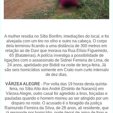
A mulher residia no Sítio Bonfim, imediações do local, e foi
alvejada com um tiro no olho e outro na cabeça. O corpo
dela terminou ficando a uma distância de 300 metros em
relação ao de Davi que morava na Rua Elísio Figueiredo,
65 (Batateiras). A polícia investiga a possibilidade de
ligações com o assassinato de Sidnei Ferreira de Lima, de
24 anos, apelidado por Bididi na noite de terça-feira. Já
são seis homicídios somente em Crato num curto intervalo
de dez dias.
VÁRZEA ALEGRE
- Por volta das 19 horas desta quinta-
feira, no Sítio Alto dos André (Distrito de Naraniú) em
Várzea Alegre, outro casal foi agredido a tiros, foiçadas e
pauladas quando o homem morreu ao ser atingido por um
disparo no rosto. O acusado é o foragido da justiça
Raimundo Ferreira da Silva, de 28 anos, ali residente, que
já responde por homicídio, porte ilegal de arma de fogo e