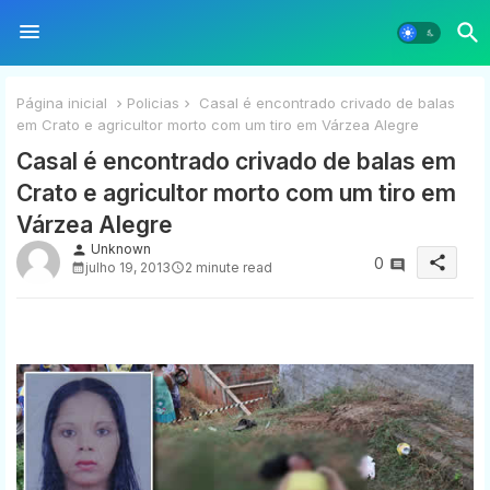
Página inicial
Policias
Casal é encontrado crivado de balas
em Crato e agricultor morto com um tiro em Várzea Alegre
Casal é encontrado crivado de balas em
Crato e agricultor morto com um tiro em
Várzea Alegre
Unknown
person
share
0
julho 19, 2013
2 minute read