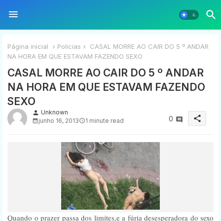
Página inicial
Policias
CASAL MORRE AO CAIR DO 5 º ANDAR
NA HORA EM QUE ESTAVAM FAZENDO SEXO
CASAL MORRE AO CAIR DO 5 º ANDAR
NA HORA EM QUE ESTAVAM FAZENDO
SEXO
Unknown
person
share
0
junho 16, 2013
1 minute read
Quando o prazer passa dos limites,e a fúria desesperadora do sexo