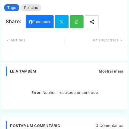
Tags
Policias
Facebook
Twi
Wh
ANTIGOS
MAIS RECENTES
tter
ats
app
LEIA TAMBÉM
Mostrar mais
Error:
Nenhum resultado encontrado
0 Comentários
POSTAR UM COMENTÁRIO