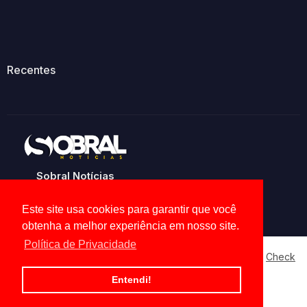
Recentes
Sobral Notícias
Noticias de Sobral e região
Este site usa cookies para garantir que você
obtenha a melhor experiência em nosso site.
Política de Privacidade
Our website uses cookies to enhance your experience.
Check
Now
Home
About
Contact us
Privacy Policy
Entendi!
Ok, Go it!
All Right Reserved Copyright ©