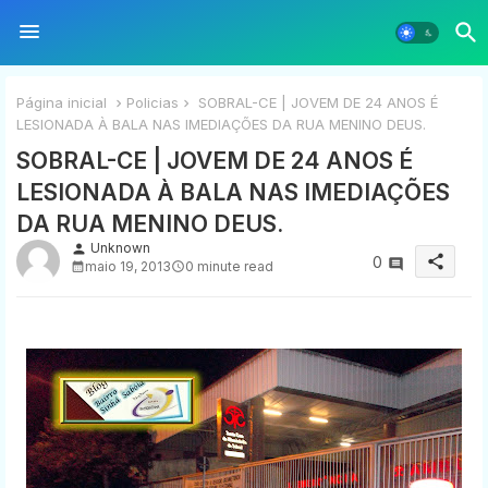
Página inicial
Policias
SOBRAL-CE | JOVEM DE 24 ANOS É
LESIONADA À BALA NAS IMEDIAÇÕES DA RUA MENINO DEUS.
SOBRAL-CE | JOVEM DE 24 ANOS É
LESIONADA À BALA NAS IMEDIAÇÕES
DA RUA MENINO DEUS.
Unknown
person
share
0
maio 19, 2013
0 minute read