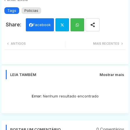
Tags
Policias
Facebook
Twi
Wh
ANTIGOS
MAIS RECENTES
tter
ats
app
LEIA TAMBÉM
Mostrar mais
Error:
Nenhum resultado encontrado
0 Comentários
POSTAR UM COMENTÁRIO