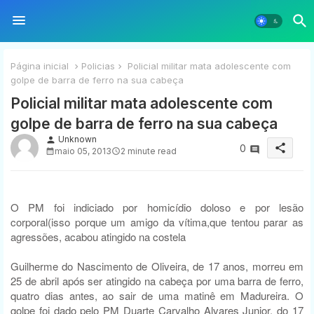
Página inicial
Policias
Policial militar mata adolescente com
golpe de barra de ferro na sua cabeça
Policial militar mata adolescente com
golpe de barra de ferro na sua cabeça
Unknown
person
share
0
maio 05, 2013
2 minute read
O PM foi indiciado por homicídio doloso e por lesão
corporal(isso porque um amigo da vítima,que tentou parar as
agressões, acabou atingido na costela
Guilherme do Nascimento de Oliveira, de 17 anos, morreu em
25 de abril após ser atingido na cabeça por uma barra de ferro,
quatro dias antes, ao sair de uma matinê em Madureira. O
golpe foi dado pelo PM Duarte Carvalho Alvares Junior, do 17