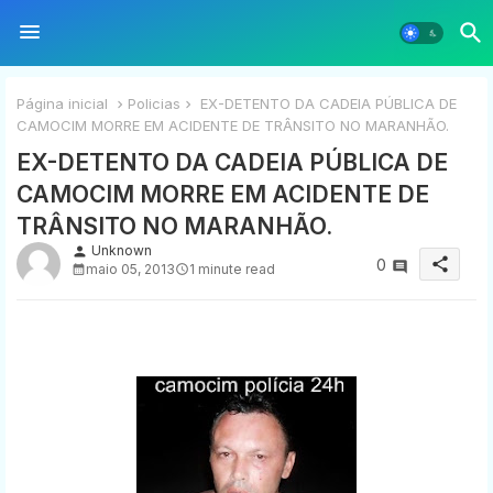
Página inicial
Policias
EX-DETENTO DA CADEIA PÚBLICA DE
CAMOCIM MORRE EM ACIDENTE DE TRÂNSITO NO MARANHÃO.
EX-DETENTO DA CADEIA PÚBLICA DE
CAMOCIM MORRE EM ACIDENTE DE
TRÂNSITO NO MARANHÃO.
Unknown
person
share
0
maio 05, 2013
1 minute read