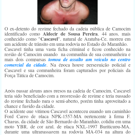
O ex-detento do regime fechado da cadeia pública de Camocim
Aldecir de Sousa Pereira
identificado como
, 44 anos, mais
Cascavel
conhecido como "
", natural de Aratuba-Ce, morreu em
um acidente de trânsito em uma rodovia no Estado do Maranhão.
Cascavel tinha uma vasta ficha criminal e ficou conhecido na
região de Camocim quando na companhia de sua companheira e
mais dois comparsas
tomou de assalto um veículo no centro
comercial da cidade
. Na época houve perseguição policial e
Cascavel e sua companheira foram capturados por policiais da
Força Tática de Camocim.
Após passar alguns anos presos na cadeia de Camocim, Cascavel
teria sido beneficiado com a progressão de regime e teria passado
do regime fechado para o semi-aberto, porém tinha aproveitado a
chance e fugido da cidade.
O acidente que vitimou Cascavel aconteceu quando um caminhão
Ford Cargo de placa NPK-1557-MA pertencente à firma F.
Chagas, da cidade de São Bernardo do Maranhão, colidiu em uma
moto YBR, de cor azul, de placa NXL-1997 Buriticupu-MA,
durante uma ultrapassagem na rodovia MA-034 na altura do