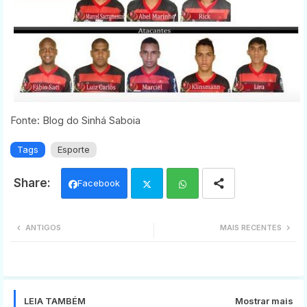
Fonte: Blog do Sinhá Saboia
Tags
Esporte
Facebook
Twi
Wh
ANTIGOS
MAIS RECENTES
tter
ats
app
LEIA TAMBÉM
Mostrar mais