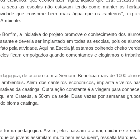
om a seca as escolas não estavam tendo como manter as hortas
tividade que consome bem mais água que os canteiros", explic
 Ambiente.
 Bonfim, a iniciativa do projeto promove o conhecimento dos aluno
essante e deveria ser implantado em todas as escolas, pois os aluno
fato pela atividade. Aqui na Escola já estamos colhendo cheiro verde
 e eles ficam empolgados quando comentamos e elogiamos o trabalh
 pedagógica, de acordo com a Semam. Beneficia mais de 1000 aluno
 ambientais. Além dos canteiros econômicos, implanta viveiros na
nativas da caatinga. Outra ação constante é a viagem para conhece
 aqui em Crateús, a 50km da sede. Duas vezes por semanas grupo
 do bioma caatinga.
, de forma pedagógica. Assim, eles passam a amar, cuidar e se senti
orque os jovens assimilam muito bem essa ideia", ressalta Marques.