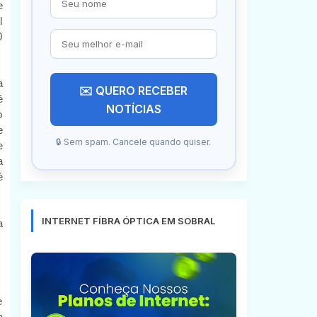
e
l
0
a
✉️ QUERO RECEBER
é
NOTÍCIAS
o
e
🔒 Sem spam. Cancele quando quiser.
e
a
é
INTERNET FÍBRA ÓPTICA EM SOBRAL
a
e
a