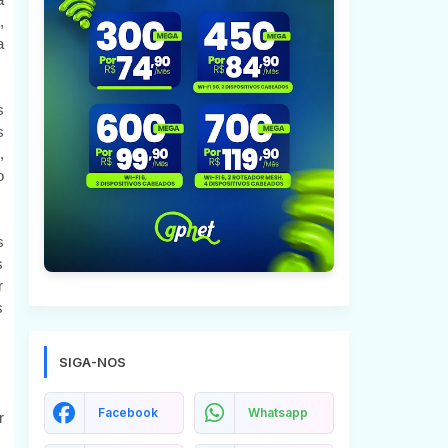
,
a
s
s
,
o
s
s
r
s
SIGA-NOS
Facebook
Whatsapp
r