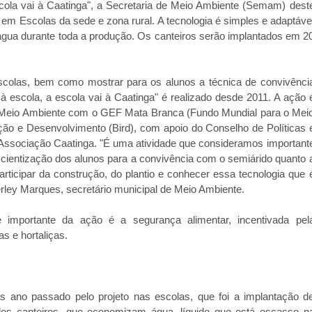
scola vai à Caatinga", a Secretaria de Meio Ambiente (Semam) dest
em Escolas da sede e zona rural. A tecnologia é simples e adaptáve
 água durante toda a produção. Os canteiros serão implantados em 2
 Escolas, bem como mostrar para os alunos a técnica de convivênci
 à escola, a escola vai à Caatinga" é realizado desde 2011. A ação 
de Meio Ambiente com o GEF Mata Branca (Fundo Mundial para o Mei
ção e Desenvolvimento (Bird), com apoio do Conselho de Políticas 
ssociação Caatinga. "É uma atividade que consideramos important
scientização dos alunos para a convivência com o semiárido quanto 
articipar da construção, do plantio e conhecer essa tecnologia que 
rley Marques, secretário municipal de Meio Ambiente.
e importante da ação é a segurança alimentar, incentivada pel
s e hortaliças.
s ano passado pelo projeto nas escolas, que foi a implantação d
los canteiros, que economizam água, líquido que está escasso n