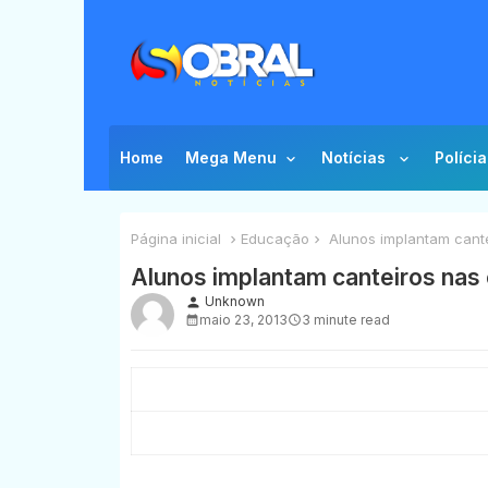
Home
Mega Menu
Notícias
Polícia
Página inicial
Educação
Alunos implantam cante
Alunos implantam canteiros nas
Unknown
person
maio 23, 2013
3 minute read