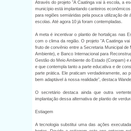
Através do projeto "A Caatinga vai à escola, a e
município está implantando canteiros econômicos 
para regiões semiáridas pela pouca utilização de
escolas. Até agora 10 já foram contempladas.
A meta é incentivar o plantio de hortaliças nas
com o clima da região. O projeto "A Caatinga vai
fruto de convênio entre a Secretaria Municipal 
Ambiente), e Banco Internacional para Reconstru
Gestão do Meio Ambiente do Estado (Conpam) e A
e que contempla tanto a parte educativa e de con
parte prática. Ele praticam verdadeiramente, ao p
bem adaptável à nossa realidade", destaca Wande
O secretário destaca ainda que outra vertent
implantação dessa alternativa de plantio de verdura
Estiagem
A tecnologia substitui uma das ações executada
hortas. Devido a estiagem este ano optaram pe