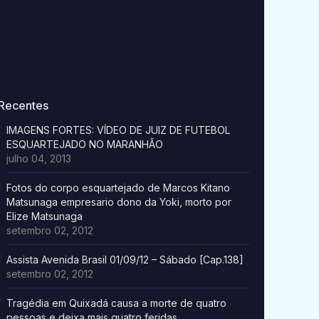
Recentes
IMAGENS FORTES: VÍDEO DE JUIZ DE FUTEBOL
ESQUARTEJADO NO MARANHÃO
julho 04, 2013
Fotos do corpo esquartejado de Marcos Kitano
Matsunaga empresario dono da Yoki, morto por
Elize Matsunaga
setembro 02, 2012
Assista Avenida Brasil 01/09/12 – Sábado [Cap.138]
setembro 02, 2012
Tragédia em Quixadá causa a morte de quatro
pessoas e deixa mais quatro feridas