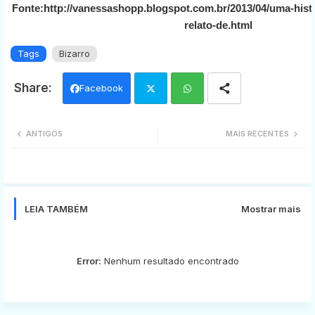
Fonte:http://vanessashopp.blogspot.com.br/2013/04/uma-hist
relato-de.html
Tags
Bizarro
Facebook
Twi
Wh
ANTIGOS
MAIS RECENTES
tter
ats
app
LEIA TAMBÉM
Mostrar mais
Error:
Nenhum resultado encontrado