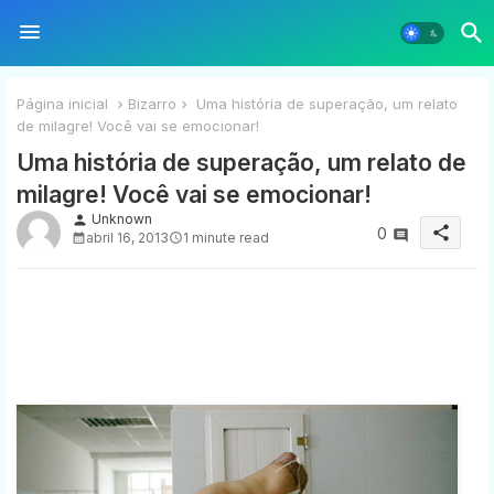
Página inicial
Bizarro
Uma história de superação, um relato
de milagre! Você vai se emocionar!
Uma história de superação, um relato de
milagre! Você vai se emocionar!
Unknown
person
share
0
abril 16, 2013
1 minute read