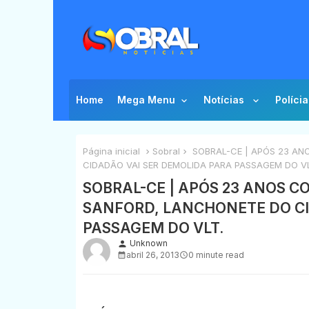
Home
Mega Menu
Notícias
Polícia
Página inicial
Sobral
SOBRAL-CE | APÓS 23 AN
CIDADÃO VAI SER DEMOLIDA PARA PASSAGEM DO VL
SOBRAL-CE | APÓS 23 ANOS 
SANFORD, LANCHONETE DO CI
PASSAGEM DO VLT.
Unknown
person
abril 26, 2013
0 minute read