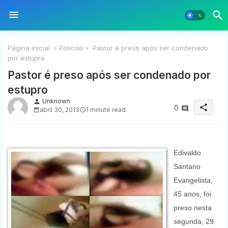
Página inicial
Policias
Pastor é preso após ser condenado
por estupro
Pastor é preso após ser condenado por
estupro
Unknown
person
share
0
abril 30, 2013
1 minute read
Edivaldo
Santano
Evangelista,
45 anos, foi
preso nesta
segunda, 29.