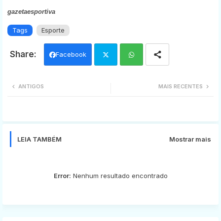
gazetaesportiva
Tags
Esporte
Facebook
Twi
Wh
ANTIGOS
MAIS RECENTES
tter
ats
app
LEIA TAMBÉM
Mostrar mais
Error:
Nenhum resultado encontrado