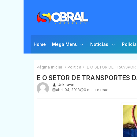
Home
Mega Menu
Notícias
Polícia
Página inicial
Politica
E O SETOR DE TRANSPORTE
E O SETOR DE TRANSPORTES D
Unknown
person
abril 04, 2013
0 minute read