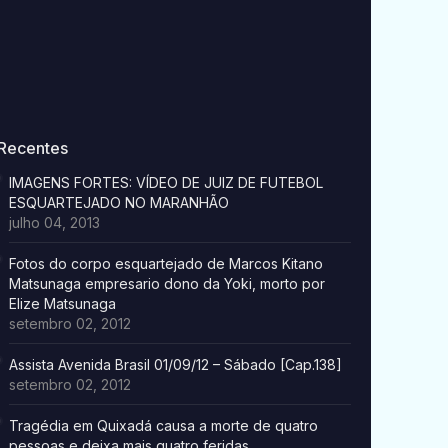
Recentes
IMAGENS FORTES: VÍDEO DE JUIZ DE FUTEBOL
ESQUARTEJADO NO MARANHÃO
julho 04, 2013
Fotos do corpo esquartejado de Marcos Kitano
Matsunaga empresario dono da Yoki, morto por
Elize Matsunaga
setembro 02, 2012
Assista Avenida Brasil 01/09/12 – Sábado [Cap.138]
setembro 02, 2012
Tragédia em Quixadá causa a morte de quatro
pessoas e deixa mais quatro feridas