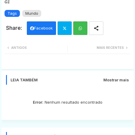
G1
Tags
Mundo
Facebook
Twi
Wh
ANTIGOS
MAIS RECENTES
tter
ats
app
LEIA TAMBÉM
Mostrar mais
Error:
Nenhum resultado encontrado