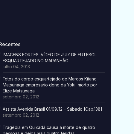
Recentes
IMAGENS FORTES: VÍDEO DE JUIZ DE FUTEBOL
ESQUARTEJADO NO MARANHÃO
julho 04, 2013
Fotos do corpo esquartejado de Marcos Kitano
Matsunaga empresario dono da Yoki, morto por
Elize Matsunaga
setembro 02, 2012
Assista Avenida Brasil 01/09/12 – Sábado [Cap.138]
setembro 02, 2012
Tragédia em Quixadá causa a morte de quatro
pessoas e deixa mais quatro feridas