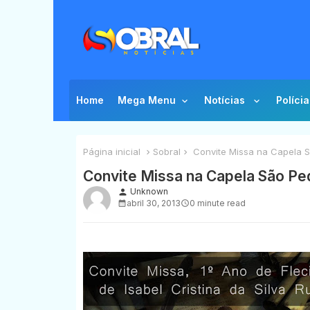
Home
Mega Menu
Notícias
Polícia
Página inicial
Sobral
Convite Missa na Capela 
Convite Missa na Capela São Pe
Unknown
person
abril 30, 2013
0 minute read