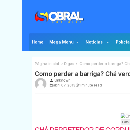
Home
Mega Menu
Notícias
Polícia
Página inicial
Digas
Como perder a barriga? Chá
Como perder a barriga? Chá verd
Unknown
person
abril 07, 2013
1 minute read
Foto
CHÁ DERRETEDOR DE GORDU