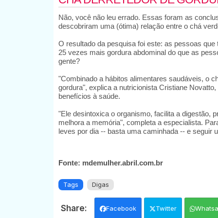
Não, você não leu errado. Essas foram as conclu
descobriram uma (ótima) relação entre o chá verde 
O resultado da pesquisa foi este: as pessoas que 
25 vezes mais gordura abdominal do que as pessoa
gente?
"Combinado a hábitos alimentares saudáveis, o ch
gordura", explica a nutricionista Cristiane Novatto
benefícios à saúde.
"Ele desintoxica o organismo, facilita a digestão,
melhora a memória", completa a especialista. Para 
leves por dia -- basta uma caminhada -- e seguir 
Fonte: mdemulher.abril.com.br
Tags
Digas
Facebook
Twitter
Whats