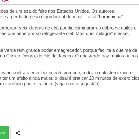
sões de um estudo feito nos Estados Unidos. Os autores
e a perda de peso e gordura abdominal -- a tal "barriguinha".
tomaram seis xícaras de chá por dia eliminaram o dobro de quilos e
s que beberam só refrigerante diet. Mas que "milagre" é esse,
á verde tem grande poder emagrecedor, porque facilita a queima de
, da Clínica Dicorp, do Rio de Janeiro. O chá verde traz muitos outros
 previne contra o envelhecimento precoce, reduz o colesterol ruim e
ter um efeito ainda maior, o ideal é praticar 20 minutos de exercício
um cardápio pouco calórico (veja nossa sugestão).
app