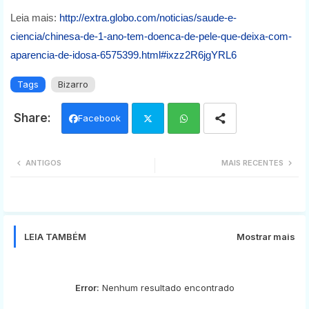
Leia mais:
http://extra.globo.com/noticias/saude-e-
ciencia/chinesa-de-1-ano-tem-doenca-de-pele-que-deixa-com-
aparencia-de-idosa-6575399.html#ixzz2R6jgYRL6
Tags
Bizarro
Facebook
Twi
Wh
ANTIGOS
MAIS RECENTES
tter
ats
app
LEIA TAMBÉM
Mostrar mais
Error:
Nenhum resultado encontrado