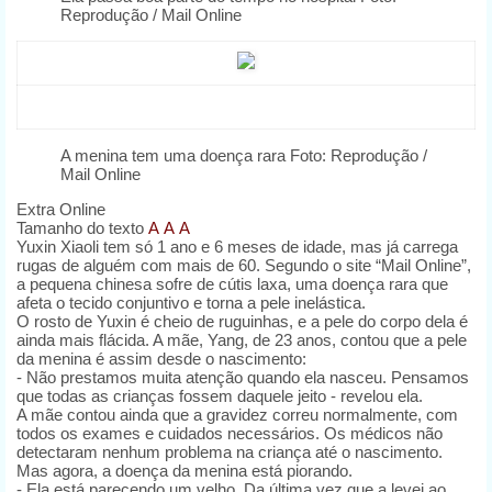
Reprodução / Mail Online
A menina tem uma doença rara
Foto: Reprodução /
Mail Online
Extra Online
Tamanho do texto
A
A
A
Yuxin Xiaoli tem só 1 ano e 6 meses de idade, mas já carrega
rugas de alguém com mais de 60. Segundo o site “Mail Online”,
a pequena chinesa sofre de cútis laxa, uma doença rara que
afeta o tecido conjuntivo e torna a pele inelástica.
O rosto de Yuxin é cheio de ruguinhas, e a pele do corpo dela é
ainda mais flácida. A mãe, Yang, de 23 anos, contou que a pele
da menina é assim desde o nascimento:
- Não prestamos muita atenção quando ela nasceu. Pensamos
que todas as crianças fossem daquele jeito - revelou ela.
A mãe contou ainda que a gravidez correu normalmente, com
todos os exames e cuidados necessários. Os médicos não
detectaram nenhum problema na criança até o nascimento.
Mas agora, a doença da menina está piorando.
- Ela está parecendo um velho. Da última vez que a levei ao