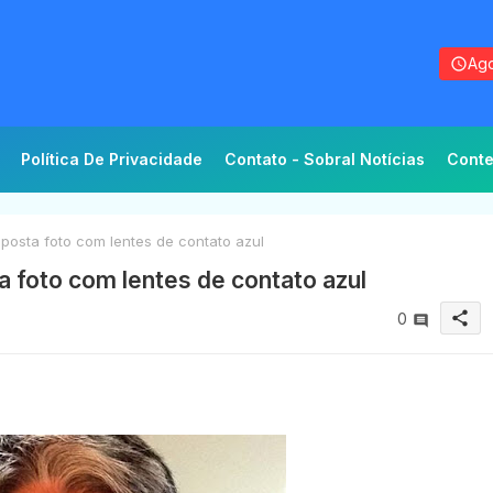
Ago
Política De Privacidade
Contato - Sobral Notícias
Conte
 posta foto com lentes de contato azul
a foto com lentes de contato azul
share
0