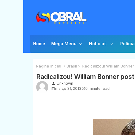
Home
Mega Menu
Notícias
Polícia
Página inicial
Brasil
Radicalizou! William Bonner
Radicalizou! William Bonner post
Unknown
person
março 31, 2013
0 minute read