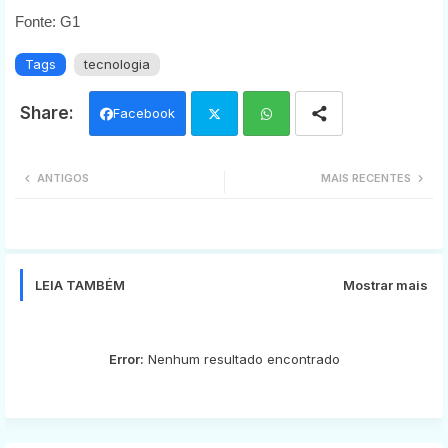
Fonte: G1
Tags
tecnologia
Facebook
Twi
Wh
ANTIGOS
MAIS RECENTES
tter
ats
app
LEIA TAMBÉM
Mostrar mais
Error:
Nenhum resultado encontrado