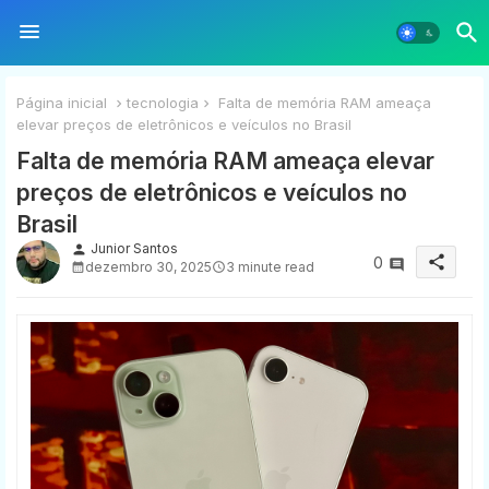
Página inicial
tecnologia
Falta de memória RAM ameaça
elevar preços de eletrônicos e veículos no Brasil
Falta de memória RAM ameaça elevar
preços de eletrônicos e veículos no
Brasil
Junior Santos
person
share
0
dezembro 30, 2025
3 minute read