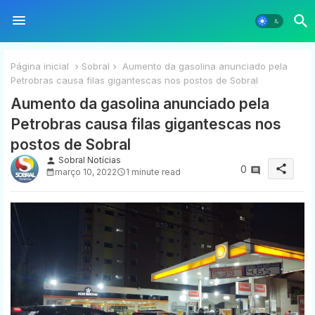
Página inicial
Sobral
Aumento da gasolina anunciado pela
Petrobras causa filas gigantescas nos postos de Sobral
Aumento da gasolina anunciado pela
Petrobras causa filas gigantescas nos
postos de Sobral
Sobral Notícias
person
share
0
março 10, 2022
1 minute read