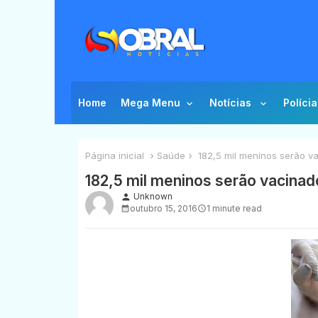
Home
Mega Menu
Notícias
Polícia
Página inicial
Saúde
182,5 mil meninos serão v
182,5 mil meninos serão vacinad
Unknown
person
outubro 15, 2016
1 minute read