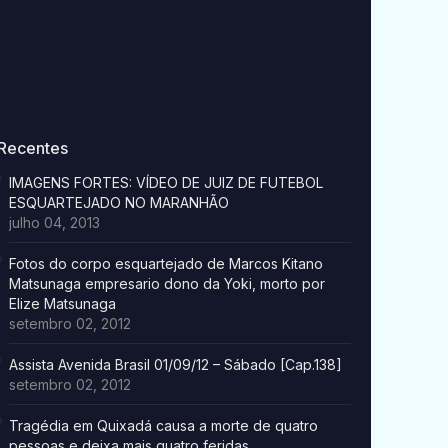
Recentes
IMAGENS FORTES: VÍDEO DE JUIZ DE FUTEBOL
ESQUARTEJADO NO MARANHÃO
julho 04, 2013
Fotos do corpo esquartejado de Marcos Kitano
Matsunaga empresario dono da Yoki, morto por
Elize Matsunaga
setembro 02, 2012
Assista Avenida Brasil 01/09/12 – Sábado [Cap.138]
setembro 02, 2012
Tragédia em Quixadá causa a morte de quatro
pessoas e deixa mais quatro feridas