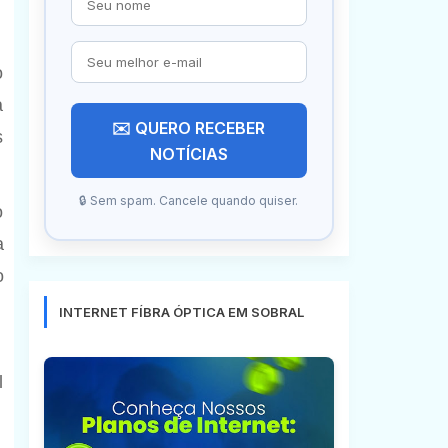
o
a
✉️ QUERO RECEBER
s
NOTÍCIAS
🔒 Sem spam. Cancele quando quiser.
o
a
o
INTERNET FÍBRA ÓPTICA EM SOBRAL
l
,