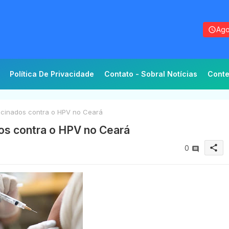
Ago
Política De Privacidade
Contato - Sobral Notícias
Conte
acinados contra o HPV no Ceará
os contra o HPV no Ceará
share
0