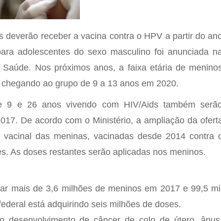
 deverão receber a vacina contra o HPV a partir do an
ara adolescentes do sexo masculino foi anunciada n
 da Saúde. Nos próximos anos, a faixa etária de menino
 chegando ao grupo de 9 a 13 anos em 2020.
re 9 e 26 anos vivendo com HIV/Aids também serã
2017. De acordo com o Ministério, a ampliação da ofert
 vacinal das meninas, vacinadas desde 2014 contra 
ses. As doses restantes serão aplicadas nos meninos.
izar mais de 3,6 milhões de meninos em 2017 e 99,5 mi
federal está adquirindo seis milhões de doses.
o desenvolvimento de câncer de colo de útero, ânus