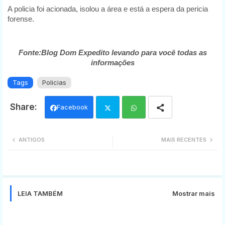
A policia foi acionada, isolou a área e está a espera da pericia
forense.
Fonte:Blog Dom Expedito levando para você todas as
informações
Tags
Policias
Facebook
Twi
Wh
ANTIGOS
MAIS RECENTES
tter
ats
app
LEIA TAMBÉM
Mostrar mais