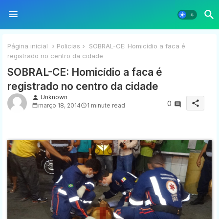
Página inicial
Policias
SOBRAL-CE: Homicídio a faca é
registrado no centro da cidade
SOBRAL-CE: Homicídio a faca é
registrado no centro da cidade
Unknown
person
share
0
março 18, 2014
1 minute read