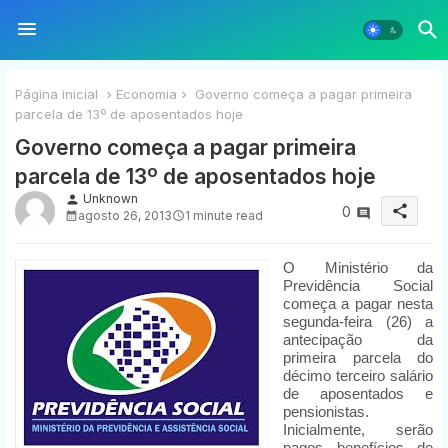
Página inicial
Economia
Governo começa a pagar primeira
parcela de 13º de aposentados hoje
Governo começa a pagar primeira
parcela de 13º de aposentados hoje
Unknown
person
share
0
agosto 26, 2013
1 minute read
O Ministério da
Previdência Social
começa a pagar nesta
segunda-feira (26) a
antecipação da
primeira parcela do
décimo terceiro salário
de aposentados e
pensionistas.
Inicialmente, serão
pagos benefícios de