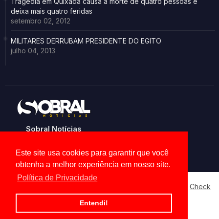
Tragédia em Quixadá causa a morte de quatro pessoas e
deixa mais quatro feridas
setembro 02, 2012
MILITARES DERRUBAM PRESIDENTE DO EGITO
julho 04, 2013
Sobral Notícias
Noticias de Sobral e região
Este site usa cookies para garantir que você
obtenha a melhor experiência em nosso site.
Política de Privacidade
Our website uses cookies to enhance your experience.
Check
Now
Home
About
Contact us
Privacy Policy
Entendi!
Ok, Go it!